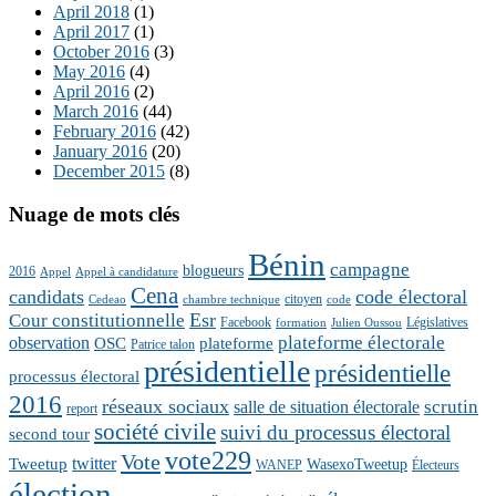
April 2018
(1)
April 2017
(1)
October 2016
(3)
May 2016
(4)
April 2016
(2)
March 2016
(44)
February 2016
(42)
January 2016
(20)
December 2015
(8)
Nuage de mots clés
Bénin
campagne
blogueurs
2016
Appel
Appel à candidature
Cena
candidats
code électoral
citoyen
Cedeao
chambre technique
code
Esr
Cour constitutionnelle
Facebook
Législatives
formation
Julien Oussou
plateforme électorale
observation
OSC
plateforme
Patrice talon
présidentielle
présidentielle
processus électoral
2016
réseaux sociaux
scrutin
salle de situation électorale
report
société civile
suivi du processus électoral
second tour
vote229
Vote
twitter
Tweetup
WasexoTweetup
WANEP
Électeurs
élection