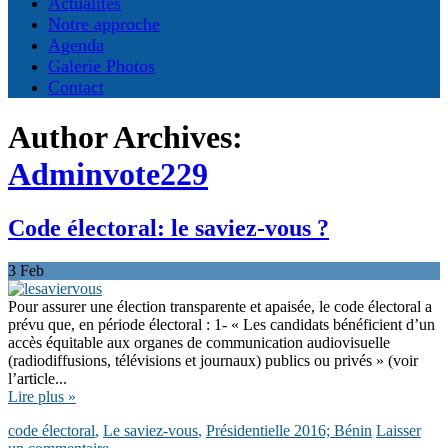
Actualités
Notre approche
Agenda
Galerie Photos
Contact
Author Archives:
Adminvote229
Code électoral: le saviez-vous ?
3
Feb
Pour assurer une élection transparente et apaisée, le code électoral a
prévu que, en période électoral : 1- « Les candidats bénéficient d’un
accès équitable aux organes de communication audiovisuelle
(radiodiffusions, télévisions et journaux) publics ou privés » (voir
l’article...
Lire plus »
code électoral
,
Le saviez-vous
,
Présidentielle 2016; Bénin
Laisser