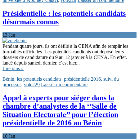
université d’Abomey-Calavi
,
vote229
Laisser un commentaire
Présidentielle : les potentiels candidats
désormais connus
13
Jan
Pendant quatre jours, ils ont défilé à la CENA afin de remplir les
formalités officielles. Les potentiels candidats ont déposé leurs
dossiers de candidature du 9 au 12 janvier à la CENA. En effet,
lancé depuis samedi dernier, c’est hier...
Lire plus »
Bénin
,
les potentiels candidats
,
présidentielle 2016
,
suivi du
processus
,
vote229
Laisser un commentaire
Appel à experts pour siéger dans la
chambre d’analystes de la ‘’Salle de
Situation Electorale’’ pour l’élection
présidentielle de 2016 au Bénin
10
Jan