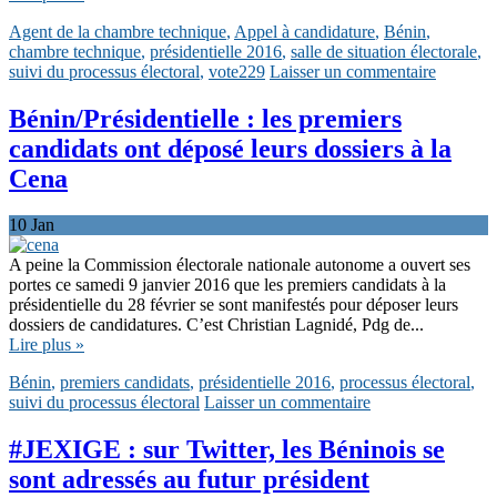
Agent de la chambre technique
,
Appel à candidature
,
Bénin
,
chambre technique
,
présidentielle 2016
,
salle de situation électorale
,
suivi du processus électoral
,
vote229
Laisser un commentaire
Bénin/Présidentielle : les premiers
candidats ont déposé leurs dossiers à la
Cena
10
Jan
A peine la Commission électorale nationale autonome a ouvert ses
portes ce samedi 9 janvier 2016 que les premiers candidats à la
présidentielle du 28 février se sont manifestés pour déposer leurs
dossiers de candidatures. C’est Christian Lagnidé, Pdg de...
Lire plus »
Bénin
,
premiers candidats
,
présidentielle 2016
,
processus électoral
,
suivi du processus électoral
Laisser un commentaire
#JEXIGE : sur Twitter, les Béninois se
sont adressés au futur président