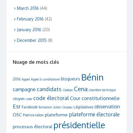
March 2016
(44)
February 2016
(42)
January 2016
(20)
December 2015
(8)
Nuage de mots clés
Bénin
blogueurs
2016
Appel
Appel à candidature
Cena
candidats
campagne
Cedeao
chambre technique
code électoral
Cour constitutionnelle
citoyen
code
Esr
observation
Facebook
Législatives
formation
Julien Oussou
plateforme électorale
OSC
plateforme
Patrice talon
présidentielle
processus électoral