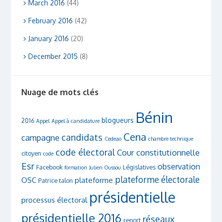
March 2016
(44)
February 2016
(42)
January 2016
(20)
December 2015
(8)
Nuage de mots clés
Bénin
blogueurs
2016
Appel
Appel à candidature
Cena
candidats
campagne
Cedeao
chambre technique
code électoral
Cour constitutionnelle
citoyen
code
Esr
observation
Facebook
Législatives
formation
Julien Oussou
plateforme électorale
OSC
plateforme
Patrice talon
présidentielle
processus électoral
présidentielle 2016
réseaux
report