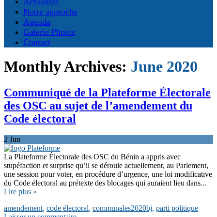
Actualités
Notre approche
Agenda
Galerie Photos
Contact
Monthly Archives:
June 2020
Communiqué de la Plateforme Électorale
des OSC au sujet de l’amendement du
Code électoral
2
Jun
La Plateforme Électorale des OSC du Bénin a appris avec
stupéfaction et surprise qu’il se déroule actuellement, au Parlement,
une session pour voter, en procédure d’urgence, une loi modificative
du Code électoral au prétexte des blocages qui auraient lieu dans...
Lire plus »
amendement
,
code électoral
,
communales2020bj
,
parti politique
Laisser un commentaire