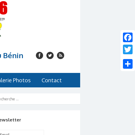
Faceb
u Bénin
Twitte
Share
lerie Photos
Contact
ewsletter