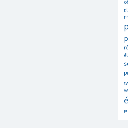
o
p
pr
p
p
r
é
s
p
tw
W
é
pr