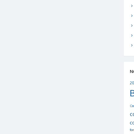
N
20
Ce
c
c
fo