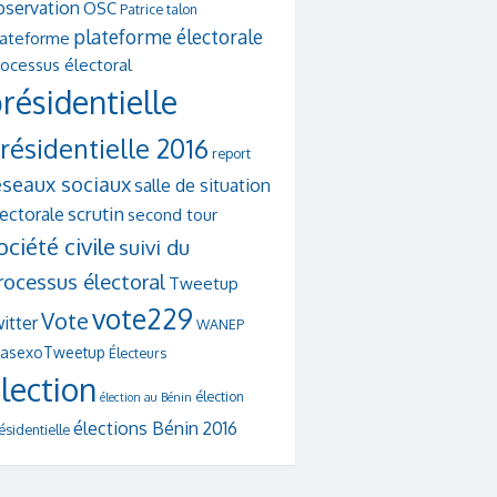
bservation
OSC
Patrice talon
plateforme électorale
lateforme
ocessus électoral
résidentielle
résidentielle 2016
report
éseaux sociaux
salle de situation
scrutin
lectorale
second tour
ociété civile
suivi du
rocessus électoral
Tweetup
vote229
Vote
itter
WANEP
asexoTweetup
Électeurs
lection
élection
élection au Bénin
élections Bénin 2016
ésidentielle