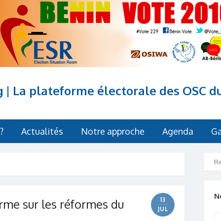
g | La plateforme électorale des OSC d
?
Actualités
Notre approche
Agenda
Ga
N
13
orme sur les réformes du
JUL