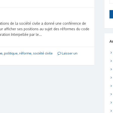
tions de la société civile a donné une conférence de
our afficher ses positions au sujet des réformes du code
aration Interpellée par le...
A
me
,
politique
,
réforme
,
société civile
Laisser un