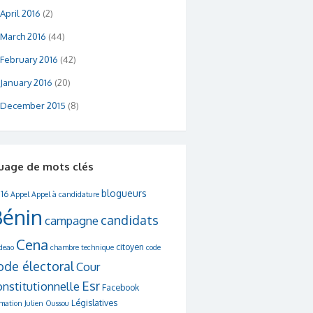
April 2016
(2)
March 2016
(44)
February 2016
(42)
January 2016
(20)
December 2015
(8)
uage de mots clés
blogueurs
16
Appel
Appel à candidature
Bénin
candidats
campagne
Cena
citoyen
deao
chambre technique
code
ode électoral
Cour
Esr
onstitutionnelle
Facebook
Législatives
rmation
Julien Oussou