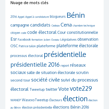
Nuage de mots clés
Bénin
blogueurs
2016
Appel
Appel à candidature
Cena
candidats
campagne
Cedeao
chambre technique
code électoral
Cour constitutionnelle
citoyen
code
Esr
observation
Facebook
Législatives
formation
Julien Oussou
plateforme électorale
OSC
plateforme
Patrice talon
présidentielle
processus électoral
présidentielle 2016
réseaux
report
sociaux
scrutin
salle de situation électorale
société civile
suivi du processus
second tour
vote229
Vote
électoral
twitter
Tweetup
élection
WasexoTweetup
WANEP
Électeurs
élection
élections Bénin 2016
élection présidentielle
au Bénin