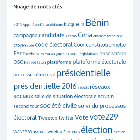
Nuage de mots clés
Bénin
blogueurs
2016
Appel
Appel à candidature
Cena
candidats
campagne
Cedeao
chambre technique
code électoral
Cour constitutionnelle
citoyen
code
Esr
observation
Facebook
Législatives
formation
Julien Oussou
plateforme électorale
OSC
plateforme
Patrice talon
présidentielle
processus électoral
présidentielle 2016
réseaux
report
sociaux
scrutin
salle de situation électorale
société civile
suivi du processus
second tour
vote229
Vote
électoral
twitter
Tweetup
élection
WasexoTweetup
WANEP
Électeurs
élection