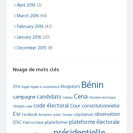
April 2016
(2)
March 2016
(44)
February 2016
(42)
January 2016
(20)
December 2015
(8)
Nuage de mots clés
Bénin
blogueurs
2016
Appel
Appel à candidature
Cena
candidats
campagne
Cedeao
chambre technique
code électoral
Cour constitutionnelle
citoyen
code
Esr
observation
Facebook
Législatives
formation
Julien Oussou
plateforme électorale
OSC
plateforme
Patrice talon
présidentielle