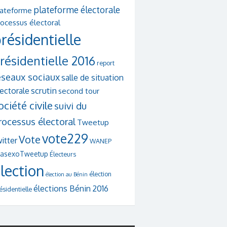
plateforme électorale
lateforme
ocessus électoral
résidentielle
résidentielle 2016
report
éseaux sociaux
salle de situation
scrutin
lectorale
second tour
ociété civile
suivi du
rocessus électoral
Tweetup
vote229
Vote
itter
WANEP
asexoTweetup
Électeurs
lection
élection
élection au Bénin
élections Bénin 2016
ésidentielle