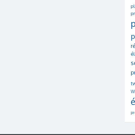
p
pr
p
p
r
é
s
p
tw
W
é
pr