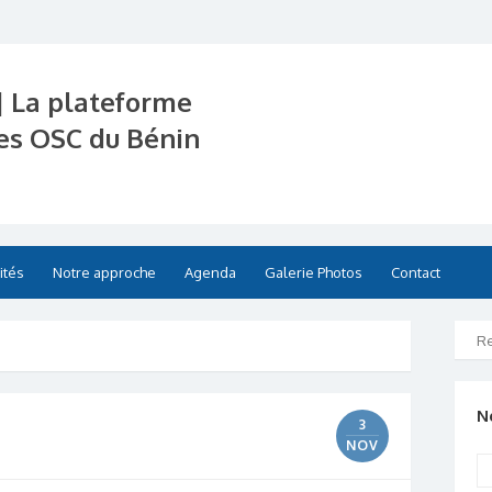
| La plateforme
es OSC du Bénin
ités
Notre approche
Agenda
Galerie Photos
Contact
N
3
NOV