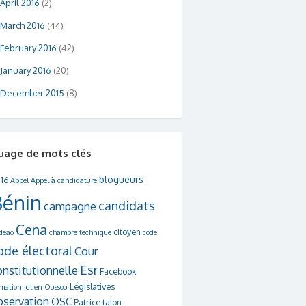
April 2016
(2)
March 2016
(44)
February 2016
(42)
January 2016
(20)
December 2015
(8)
uage de mots clés
blogueurs
16
Appel
Appel à candidature
Bénin
candidats
campagne
Cena
citoyen
deao
chambre technique
code
ode électoral
Cour
Esr
onstitutionnelle
Facebook
Législatives
rmation
Julien Oussou
bservation
OSC
Patrice talon