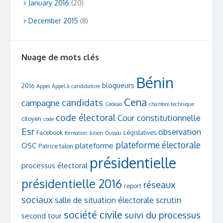
January 2016
(20)
December 2015
(8)
Nuage de mots clés
Bénin
blogueurs
2016
Appel
Appel à candidature
Cena
candidats
campagne
Cedeao
chambre technique
code électoral
Cour constitutionnelle
citoyen
code
Esr
observation
Facebook
Législatives
formation
Julien Oussou
plateforme électorale
OSC
plateforme
Patrice talon
présidentielle
processus électoral
présidentielle 2016
réseaux
report
sociaux
scrutin
salle de situation électorale
société civile
suivi du processus
second tour