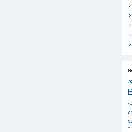
N
20
Ce
c
c
fo