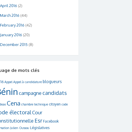
April 2016
(2)
March 2016
(44)
February 2016
(42)
January 2016
(20)
December 2015
(8)
uage de mots clés
blogueurs
16
Appel
Appel à candidature
Bénin
candidats
campagne
Cena
citoyen
deao
chambre technique
code
ode électoral
Cour
Esr
onstitutionnelle
Facebook
Législatives
rmation
Julien Oussou