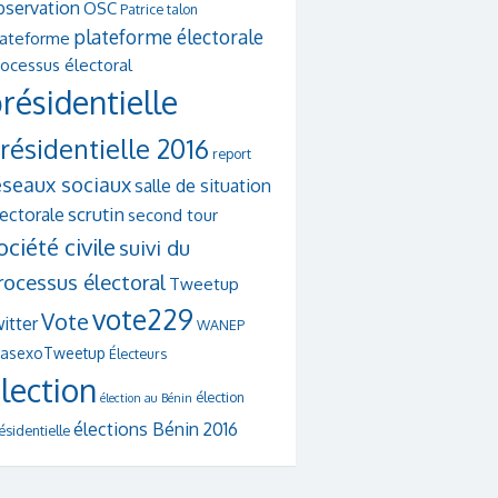
bservation
OSC
Patrice talon
plateforme électorale
lateforme
ocessus électoral
résidentielle
résidentielle 2016
report
éseaux sociaux
salle de situation
scrutin
lectorale
second tour
ociété civile
suivi du
rocessus électoral
Tweetup
vote229
Vote
itter
WANEP
asexoTweetup
Électeurs
lection
élection
élection au Bénin
élections Bénin 2016
ésidentielle