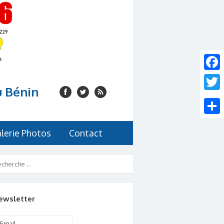
Faceb
u Bénin
Twitte
Share
lerie Photos
Contact
ewsletter