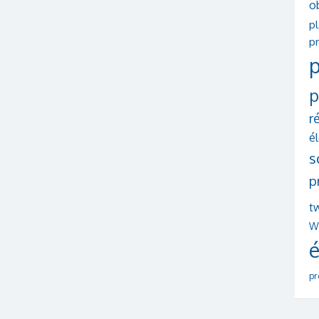
o
p
pr
p
p
r
é
s
p
tw
W
é
pr