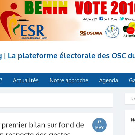
g | La plateforme électorale des OSC d
?
Actualités
Notre approche
Agenda
Ga
N
17
premier bilan sur fond de
MAY
n respecte des gestes