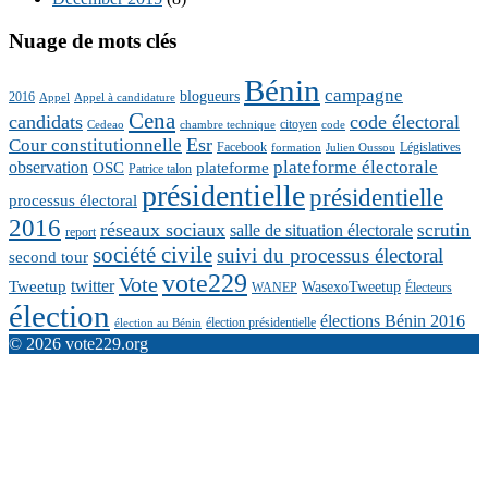
Nuage de mots clés
Bénin
campagne
blogueurs
2016
Appel
Appel à candidature
Cena
candidats
code électoral
citoyen
Cedeao
chambre technique
code
Esr
Cour constitutionnelle
Facebook
Législatives
formation
Julien Oussou
plateforme électorale
observation
OSC
plateforme
Patrice talon
présidentielle
présidentielle
processus électoral
2016
réseaux sociaux
scrutin
salle de situation électorale
report
société civile
suivi du processus électoral
second tour
vote229
Vote
twitter
Tweetup
WasexoTweetup
WANEP
Électeurs
élection
élections Bénin 2016
élection présidentielle
élection au Bénin
© 2026 vote229.org