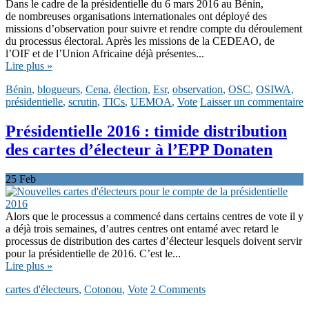
Dans le cadre de la présidentielle du 6 mars 2016 au Bénin,
de nombreuses organisations internationales ont déployé des
missions d’observation pour suivre et rendre compte du déroulement
du processus électoral. Après les missions de la CEDEAO, de
l’OIF et de l’Union Africaine déjà présentes...
Lire plus »
Bénin
,
blogueurs
,
Cena
,
élection
,
Esr
,
observation
,
OSC
,
OSIWA
,
présidentielle
,
scrutin
,
TICs
,
UEMOA
,
Vote
Laisser un commentaire
Présidentielle 2016 : timide distribution
des cartes d’électeur à l’EPP Donaten
25
Feb
Alors que le processus a commencé dans certains centres de vote il y
a déjà trois semaines, d’autres centres ont entamé avec retard le
processus de distribution des cartes d’électeur lesquels doivent servir
pour la présidentielle de 2016. C’est le...
Lire plus »
cartes d'électeurs
,
Cotonou
,
Vote
2 Comments