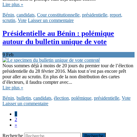
Lire plus »
Bénin
,
candidats
,
Cour constitutionnelle
,
présidentielle
,
report
,
scrutin
,
Vote
Laisser un commentaire
Présidentielle au Bénin : polémique
autour du bulletin unique de vote
9
Feb
Nous sommes déjà à moins de 20 jours du premier tour de l’élection
présidentielle du 28 février 2016. Mais tout n’est pas encore prêt
pour aller au scrutin. En plus de la non distribution des cartes
d’électeurs, il faudra compter avec...
Lire plus »
Bénin
,
bulletin
,
candidats
,
élection
,
polémique
,
présidentielle
,
Vote
Laisser un commentaire
1
2
»
Recherche