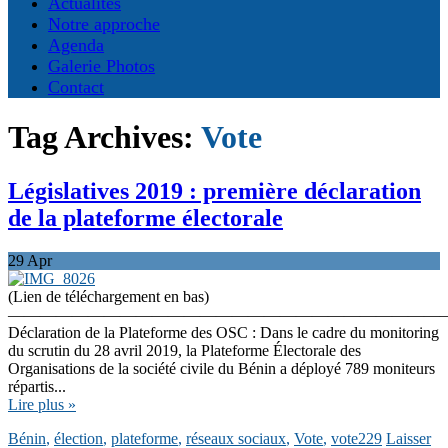
Actualités
Notre approche
Agenda
Galerie Photos
Contact
Tag Archives:
Vote
Législatives 2019 : première déclaration
de la plateforme électorale
29
Apr
(Lien de téléchargement en bas)
———————————————————————————
Déclaration de la Plateforme des OSC : Dans le cadre du monitoring
du scrutin du 28 avril 2019, la Plateforme Électorale des
Organisations de la société civile du Bénin a déployé 789 moniteurs
répartis...
Lire plus »
Bénin
,
élection
,
plateforme
,
réseaux sociaux
,
Vote
,
vote229
Laisser