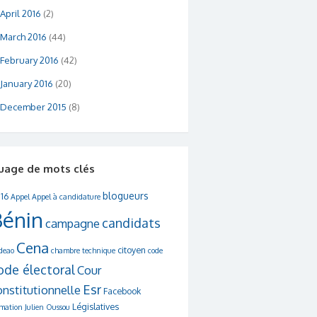
April 2016
(2)
March 2016
(44)
February 2016
(42)
January 2016
(20)
December 2015
(8)
uage de mots clés
blogueurs
16
Appel
Appel à candidature
Bénin
candidats
campagne
Cena
citoyen
deao
chambre technique
code
ode électoral
Cour
Esr
onstitutionnelle
Facebook
Législatives
rmation
Julien Oussou