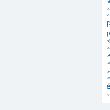
o
p
pr
p
p
r
é
s
p
tw
W
é
pr