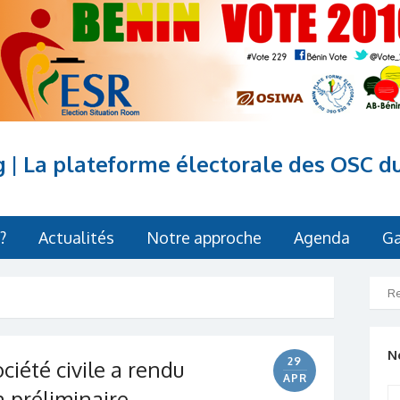
g | La plateforme électorale des OSC d
?
Actualités
Notre approche
Agenda
Ga
N
29
ociété civile a rendu
APR
n préliminaire