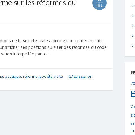
orme sur les réformes du
JUL
tions de la société civile a donné une conférence de
our afficher ses positions au sujet des réformes du code
aration Interpellée par le...
N
me
,
politique
,
réforme
,
société civile
Laisser un
20
Ce
c
c
fo