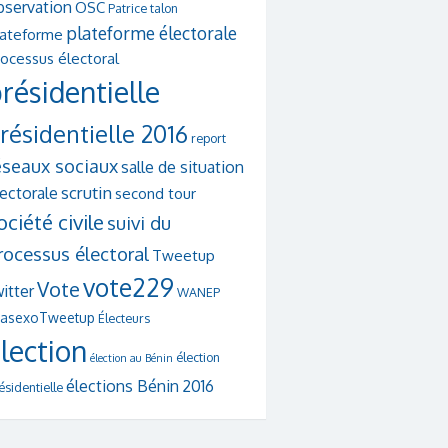
bservation
OSC
Patrice talon
plateforme électorale
lateforme
ocessus électoral
résidentielle
résidentielle 2016
report
éseaux sociaux
salle de situation
scrutin
lectorale
second tour
ociété civile
suivi du
rocessus électoral
Tweetup
vote229
Vote
itter
WANEP
asexoTweetup
Électeurs
lection
élection
élection au Bénin
élections Bénin 2016
ésidentielle