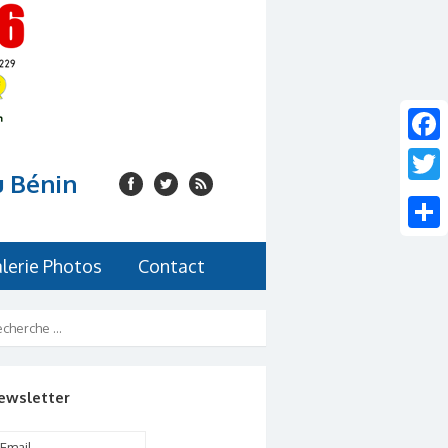
Faceb
u Bénin
Twitte
Share
lerie Photos
Contact
ewsletter