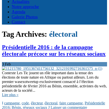
Actualités
Notre approche
Agenda
Galerie Photos
Contact
Tag Archives:
électoral
Présidentielle 2016 : de la campagne
électorale précoce sur les réseaux sociaux
3
Feb
Contexte Les Tic jouent un rôle important dans la tenue des
élections de toute nature en Afrique ou partout ailleurs. Lors du
premier wasexotweetup exclusivement consacré à l’élection
présidentielle de février 2016 au Bénin, ensemble, activistes du web,
acteurs de la société...
Lire plus »
campagne
,
code
,
électeur
,
électoral
,
faire campagne
,
Présidentielle
2016; Bénin
,
réseaux sociaux
Laisser un commentaire