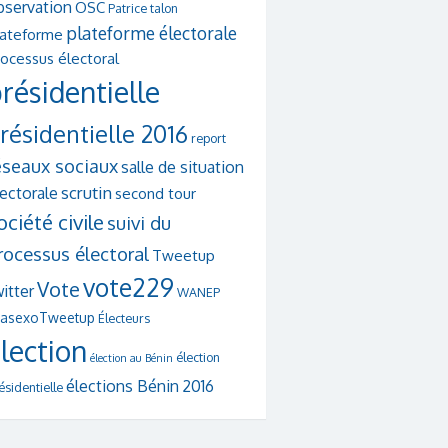
bservation
OSC
Patrice talon
plateforme électorale
lateforme
ocessus électoral
résidentielle
résidentielle 2016
report
éseaux sociaux
salle de situation
scrutin
lectorale
second tour
ociété civile
suivi du
rocessus électoral
Tweetup
vote229
Vote
itter
WANEP
asexoTweetup
Électeurs
lection
élection
élection au Bénin
élections Bénin 2016
ésidentielle