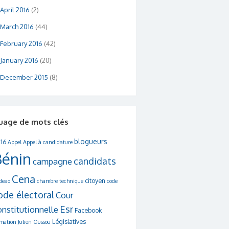
April 2016
(2)
March 2016
(44)
February 2016
(42)
January 2016
(20)
December 2015
(8)
uage de mots clés
blogueurs
16
Appel
Appel à candidature
Bénin
candidats
campagne
Cena
citoyen
deao
chambre technique
code
ode électoral
Cour
Esr
onstitutionnelle
Facebook
Législatives
rmation
Julien Oussou