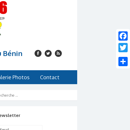
Faceb
u Bénin
Twitte
Share
lerie Photos
Contact
ewsletter