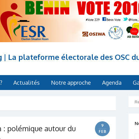
g | La plateforme électorale des OSC d
?
Actualités
Notre approche
Agenda
Ga
N
9
n : polémique autour du
FEB
e