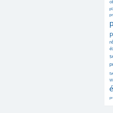
o
p
pr
p
p
r
é
s
p
tw
W
é
pr