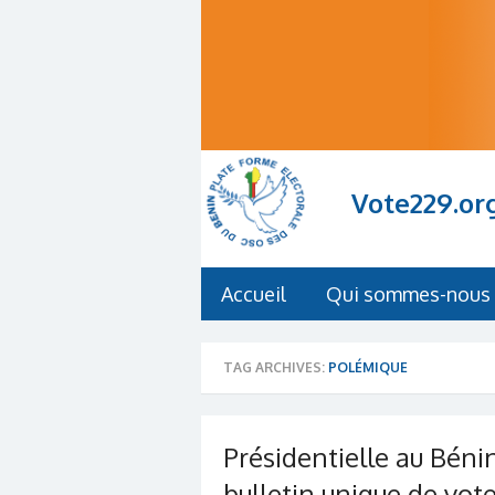
Vote229.or
Accueil
Qui sommes-nous 
TAG ARCHIVES:
POLÉMIQUE
Présidentielle au Béni
bulletin unique de vot