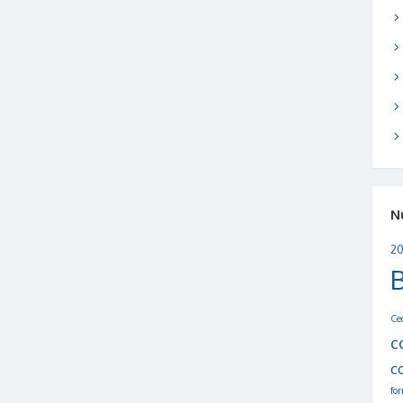
N
20
Ce
c
c
fo