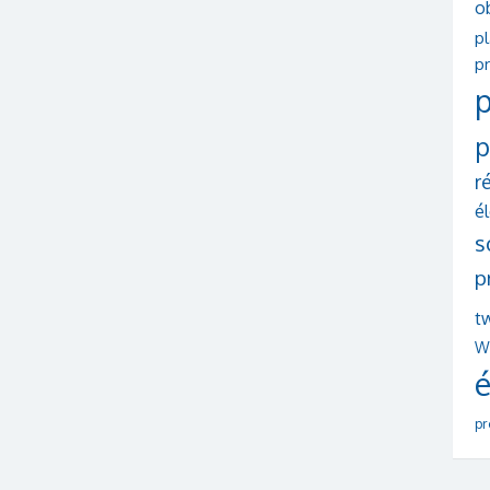
o
p
pr
p
p
r
é
s
p
tw
W
é
pr