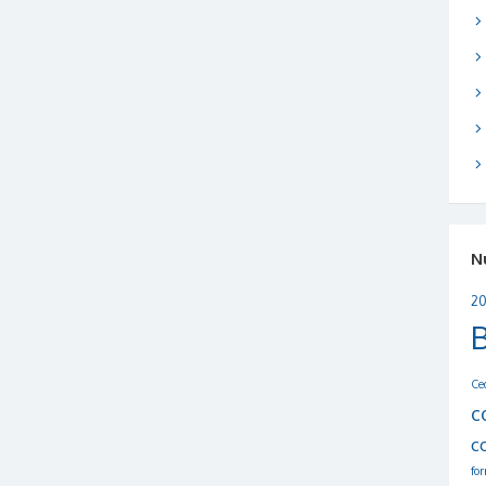
N
20
Ce
c
c
fo