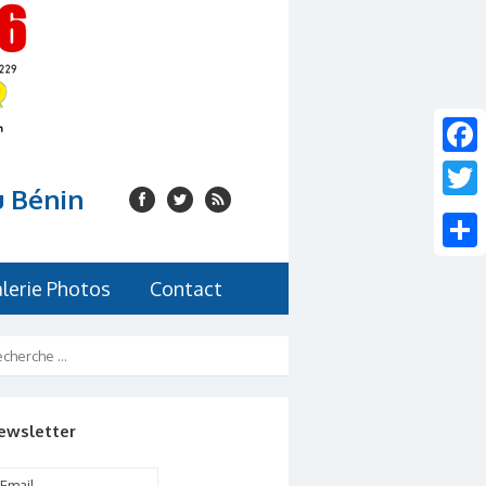
Faceb
u Bénin
Twitte
Share
lerie Photos
Contact
ewsletter