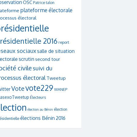
bservation
OSC
Patrice talon
plateforme électorale
lateforme
ocessus électoral
résidentielle
résidentielle 2016
report
éseaux sociaux
salle de situation
scrutin
lectorale
second tour
ociété civile
suivi du
rocessus électoral
Tweetup
vote229
Vote
itter
WANEP
asexoTweetup
Électeurs
lection
élection
élection au Bénin
élections Bénin 2016
ésidentielle