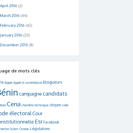
April 2016
(2)
March 2016
(44)
February 2016
(42)
January 2016
(20)
December 2015
(8)
uage de mots clés
blogueurs
16
Appel
Appel à candidature
Bénin
candidats
campagne
Cena
citoyen
deao
chambre technique
code
ode électoral
Cour
Esr
onstitutionnelle
Facebook
Législatives
rmation
Julien Oussou