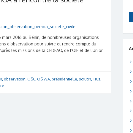
u 6 mars 2016 au Bénin, de nombreuses organisations
ons d’observation pour suivre et rendre compte du
A
près les missions de la CEDEAO, de l’OIF et de l’Union
sr
,
observation
,
OSC
,
OSIWA
,
présidentielle
,
scrutin
,
TICs
,
ire