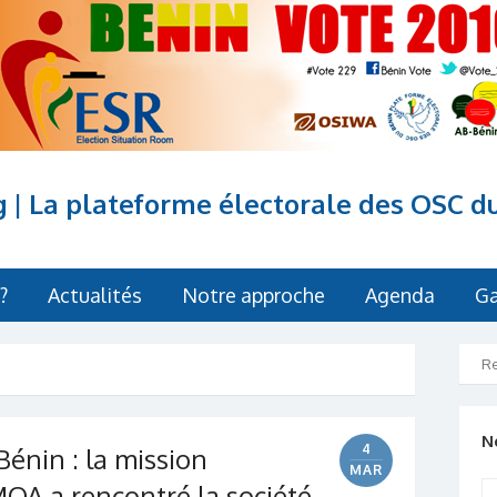
g | La plateforme électorale des OSC d
?
Actualités
Notre approche
Agenda
Ga
N
4
Bénin : la mission
MAR
MOA a rencontré la société