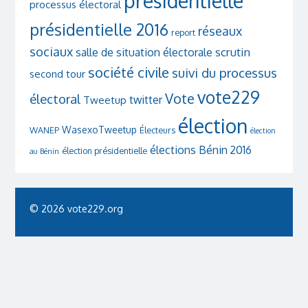
présidentielle
processus électoral
présidentielle 2016
réseaux
report
sociaux
scrutin
salle de situation électorale
société civile
suivi du processus
second tour
vote229
Vote
électoral
twitter
Tweetup
élection
WasexoTweetup
WANEP
Électeurs
élection
élections Bénin 2016
élection présidentielle
au Bénin
© 2026 vote229.org