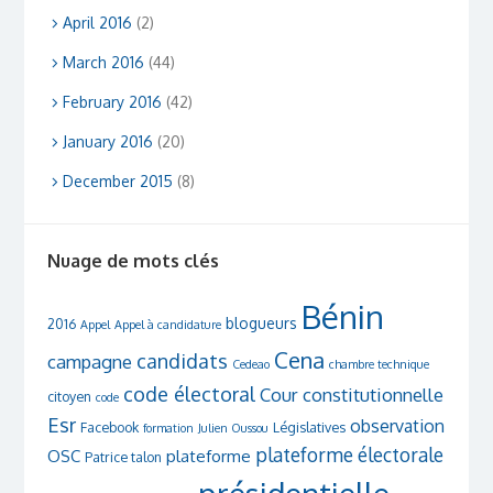
April 2016
(2)
March 2016
(44)
February 2016
(42)
January 2016
(20)
December 2015
(8)
Nuage de mots clés
Bénin
blogueurs
2016
Appel
Appel à candidature
Cena
candidats
campagne
Cedeao
chambre technique
code électoral
Cour constitutionnelle
citoyen
code
Esr
observation
Facebook
Législatives
formation
Julien Oussou
plateforme électorale
OSC
plateforme
Patrice talon