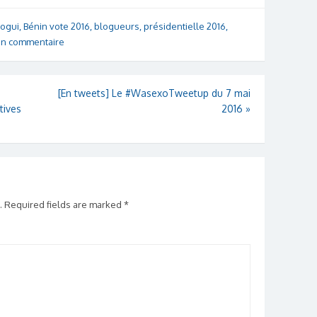
logui
,
Bénin vote 2016
,
blogueurs
,
présidentielle 2016
,
un commentaire
[En tweets] Le #WasexoTweetup du 7 mai
tives
2016
»
.
Required fields are marked
*