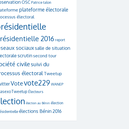
bservation
OSC
Patrice talon
plateforme électorale
lateforme
ocessus électoral
résidentielle
résidentielle 2016
report
éseaux sociaux
salle de situation
scrutin
lectorale
second tour
ociété civile
suivi du
rocessus électoral
Tweetup
vote229
Vote
itter
WANEP
asexoTweetup
Électeurs
lection
élection
élection au Bénin
élections Bénin 2016
ésidentielle