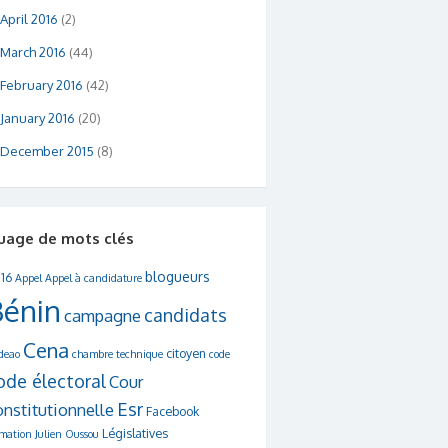
April 2016
(2)
March 2016
(44)
February 2016
(42)
January 2016
(20)
December 2015
(8)
uage de mots clés
blogueurs
16
Appel
Appel à candidature
Bénin
candidats
campagne
Cena
citoyen
deao
chambre technique
code
ode électoral
Cour
Esr
onstitutionnelle
Facebook
Législatives
rmation
Julien Oussou