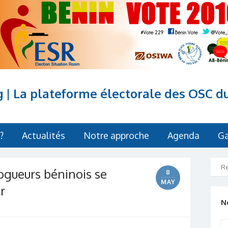
g | La plateforme électorale des OSC d
?
Actualités
Notre approche
Agenda
Ga
ogueurs béninois se
8
MAY
r
N