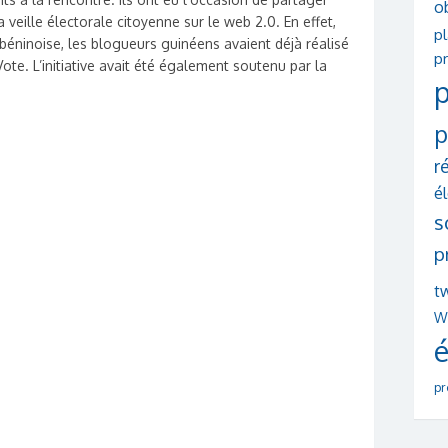
o
 veille électorale citoyenne sur le web 2.0. En effet,
p
béninoise, les blogueurs guinéens avaient déjà réalisé
pr
te. L’initiative avait été également soutenu par la
p
p
r
é
s
p
tw
W
é
pr