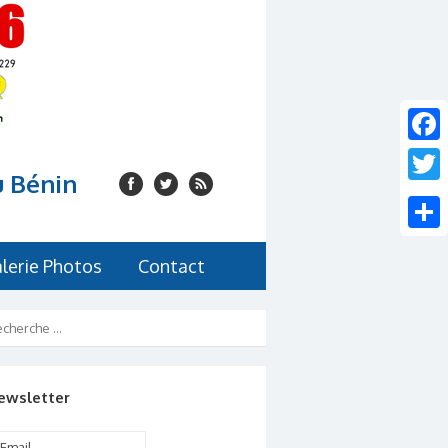
Faceb
u Bénin
Twitte
Share
lerie Photos
Contact
ewsletter