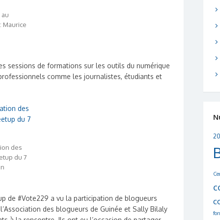
 au
: Maurice
es sessions de formations sur les outils du numérique
professionnels comme les journalistes, étudiants et
N
20
tion des
tup du 7
an
Ce
c
tup de #Vote229 a vu la participation de blogueurs
c
l’Association des blogueurs de Guinée et Sally Bilaly
fo
s à la rencontre. Ils ont eu l’occasion de partager