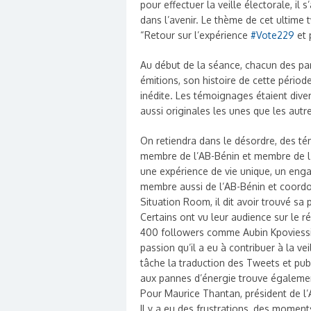
pour effectuer la veille électorale, il s
dans l’avenir. Le thème de cet ultime 
“Retour sur l’expérience
#Vote229
et 
Au début de la séance, chacun des par
émitions, son histoire de cette périod
inédite. Les témoignages étaient divers
aussi originales les unes que les autr
On retiendra dans le désordre, des t
membre de l’AB-Bénin et membre de l’éq
une expérience de vie unique, un eng
membre aussi de l’AB-Bénin et coordo
Situation Room, il dit avoir trouvé sa 
Certains ont vu leur audience sur le r
400 followers comme Aubin Kpoviessi.
passion qu’il a eu à contribuer à la v
tâche la traduction des Tweets et publi
aux pannes d’énergie trouve également
Pour Maurice Thantan, président de l’
Il y a eu des frustrations, des moments