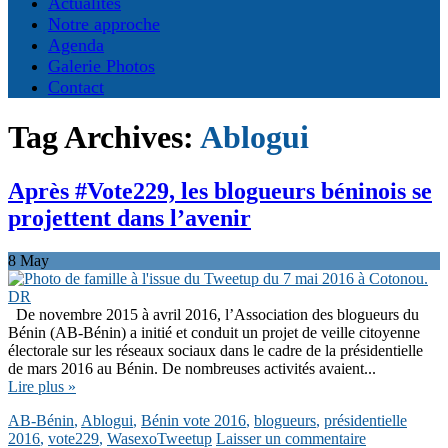
Actualités
Notre approche
Agenda
Galerie Photos
Contact
Tag Archives:
Ablogui
Après #Vote229, les blogueurs béninois se
projettent dans l’avenir
8
May
De novembre 2015 à avril 2016, l’Association des blogueurs du
Bénin (AB-Bénin) a initié et conduit un projet de veille citoyenne
électorale sur les réseaux sociaux dans le cadre de la présidentielle
de mars 2016 au Bénin. De nombreuses activités avaient...
Lire plus »
AB-Bénin
,
Ablogui
,
Bénin vote 2016
,
blogueurs
,
présidentielle
2016
,
vote229
,
WasexoTweetup
Laisser un commentaire