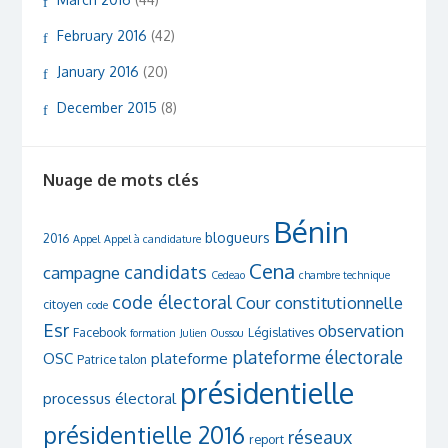
February 2016
(42)
January 2016
(20)
December 2015
(8)
Nuage de mots clés
Bénin
blogueurs
2016
Appel
Appel à candidature
Cena
candidats
campagne
Cedeao
chambre technique
code électoral
Cour constitutionnelle
citoyen
code
Esr
observation
Facebook
Législatives
formation
Julien Oussou
plateforme électorale
OSC
plateforme
Patrice talon
présidentielle
processus électoral
présidentielle 2016
réseaux
report