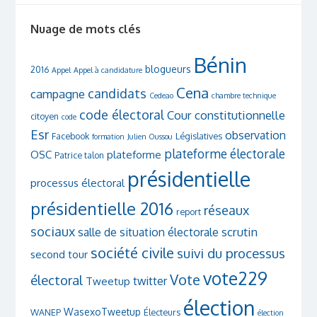
Nuage de mots clés
Bénin
blogueurs
2016
Appel
Appel à candidature
Cena
candidats
campagne
Cedeao
chambre technique
code électoral
Cour constitutionnelle
citoyen
code
Esr
observation
Facebook
Législatives
formation
Julien Oussou
plateforme électorale
OSC
plateforme
Patrice talon
présidentielle
processus électoral
présidentielle 2016
réseaux
report
sociaux
scrutin
salle de situation électorale
société civile
suivi du processus
second tour
vote229
Vote
électoral
twitter
Tweetup
élection
WasexoTweetup
WANEP
Électeurs
élection