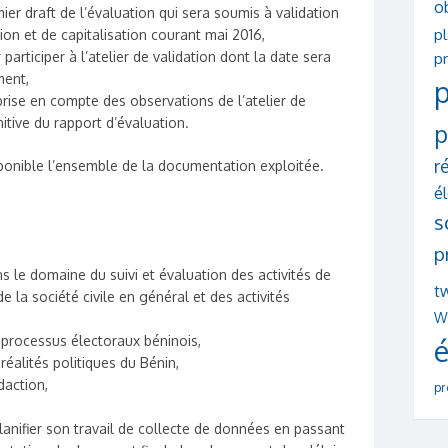
o
ier draft de l’évaluation qui sera soumis à validation
p
tion et de capitalisation courant mai 2016,
participer à l’atelier de validation dont la date sera
pr
ment,
p
prise en compte des observations de l’atelier de
initive du rapport d’évaluation.
p
r
ponible l’ensemble de la documentation exploitée.
é
s
p
 le domaine du suivi et évaluation des activités de
tw
e la société civile en général et des activités
W
processus électoraux béninois,
é
éalités politiques du Bénin,
daction,
pr
lanifier son travail de collecte de données en passant