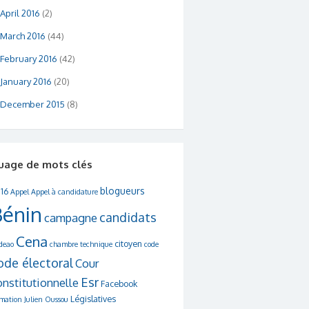
April 2016
(2)
March 2016
(44)
February 2016
(42)
January 2016
(20)
December 2015
(8)
uage de mots clés
blogueurs
16
Appel
Appel à candidature
Bénin
candidats
campagne
Cena
citoyen
deao
chambre technique
code
ode électoral
Cour
Esr
onstitutionnelle
Facebook
Législatives
rmation
Julien Oussou