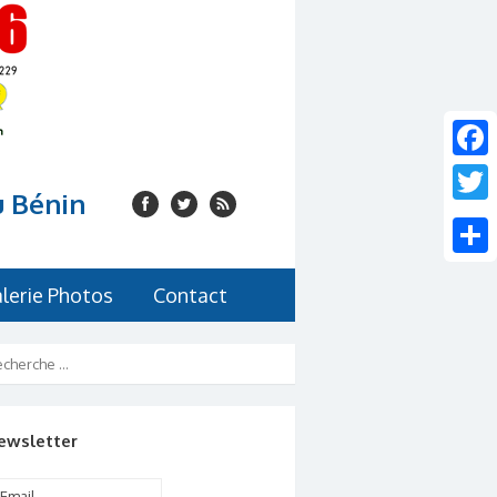
Faceb
u Bénin
Twitte
Share
lerie Photos
Contact
ewsletter