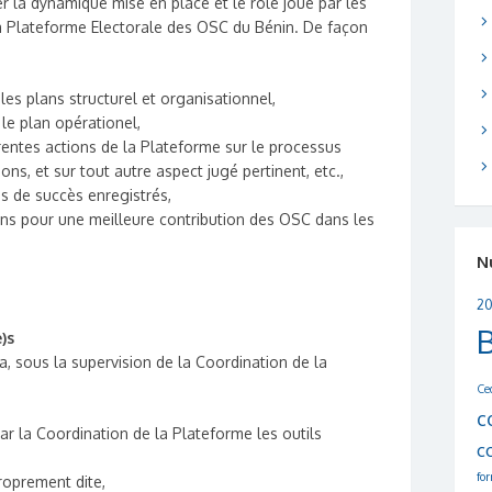
r la dynamique mise en place et le rôle joué par les
 la Plateforme Electorale des OSC du Bénin. De façon
les plans structurel et organisationnel,
le plan opérationel,
érentes actions de la Plateforme sur le processus
ions, et sur tout autre aspect jugé pertinent, etc.,
s de succès enregistrés,
s pour une meilleure contribution des OSC dans les
N
20
)s
ra, sous la supervision de la Coordination de la
Ce
c
par la Coordination de la Plateforme les outils
c
fo
roprement dite,