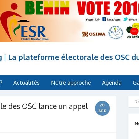
g | La plateforme électorale des OSC d
?
Actualités
Notre approche
Agenda
Ga
ale des OSC lance un appel
20
APR
N