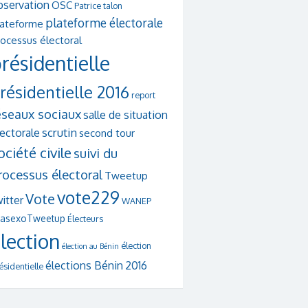
bservation
OSC
Patrice talon
plateforme électorale
lateforme
ocessus électoral
résidentielle
résidentielle 2016
report
éseaux sociaux
salle de situation
scrutin
lectorale
second tour
ociété civile
suivi du
rocessus électoral
Tweetup
vote229
Vote
itter
WANEP
asexoTweetup
Électeurs
lection
élection
élection au Bénin
élections Bénin 2016
ésidentielle