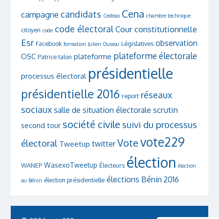
Cena
candidats
campagne
Cedeao
chambre technique
code électoral
Cour constitutionnelle
citoyen
code
Esr
observation
Facebook
Législatives
formation
Julien Oussou
plateforme électorale
OSC
plateforme
Patrice talon
présidentielle
processus électoral
présidentielle 2016
réseaux
report
sociaux
scrutin
salle de situation électorale
société civile
suivi du processus
second tour
vote229
Vote
électoral
twitter
Tweetup
élection
WasexoTweetup
WANEP
Électeurs
élection
élections Bénin 2016
élection présidentielle
au Bénin