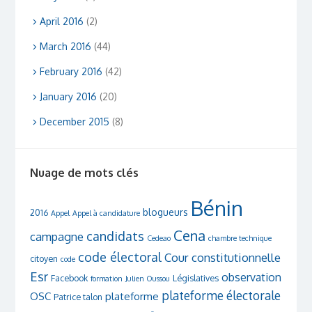
April 2016
(2)
March 2016
(44)
February 2016
(42)
January 2016
(20)
December 2015
(8)
Nuage de mots clés
Bénin
blogueurs
2016
Appel
Appel à candidature
Cena
candidats
campagne
Cedeao
chambre technique
code électoral
Cour constitutionnelle
citoyen
code
Esr
observation
Facebook
Législatives
formation
Julien Oussou
plateforme électorale
OSC
plateforme
Patrice talon