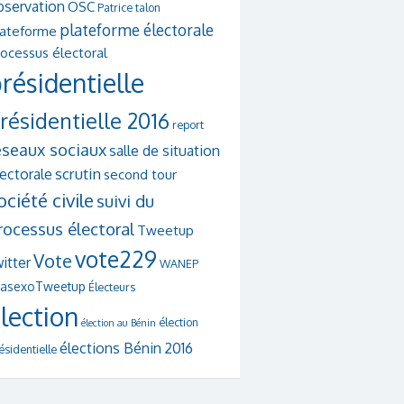
bservation
OSC
Patrice talon
plateforme électorale
lateforme
ocessus électoral
résidentielle
résidentielle 2016
report
éseaux sociaux
salle de situation
scrutin
lectorale
second tour
ociété civile
suivi du
rocessus électoral
Tweetup
vote229
Vote
itter
WANEP
asexoTweetup
Électeurs
lection
élection
élection au Bénin
élections Bénin 2016
ésidentielle