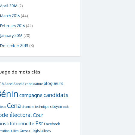
April 2016
(2)
March 2016
(44)
February 2016
(42)
January 2016
(20)
December 2015
(8)
uage de mots clés
blogueurs
16
Appel
Appel à candidature
Bénin
candidats
campagne
Cena
citoyen
deao
chambre technique
code
ode électoral
Cour
Esr
onstitutionnelle
Facebook
Législatives
rmation
Julien Oussou