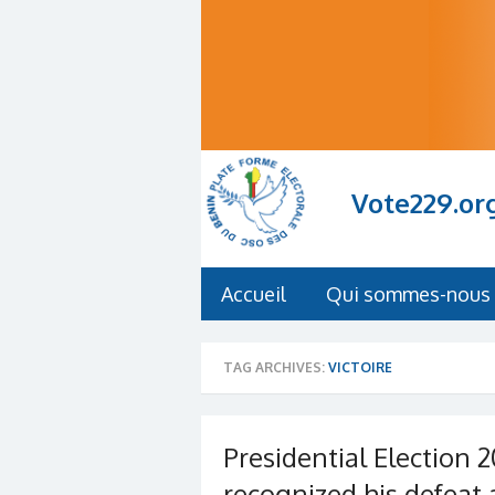
Vote229.or
Accueil
Qui sommes-nous 
TAG ARCHIVES:
VICTOIRE
Presidential Election 2
recognized his defeat 