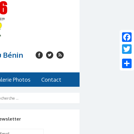
Faceb
u Bénin
Twitte
Share
lerie Photos
Contact
ewsletter