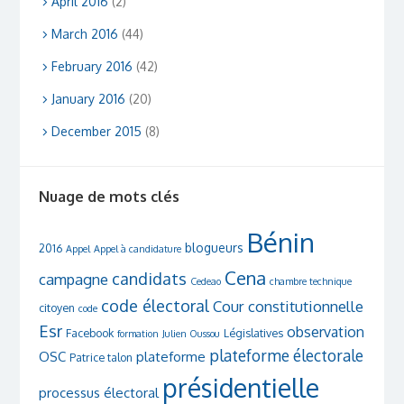
April 2016
(2)
March 2016
(44)
February 2016
(42)
January 2016
(20)
December 2015
(8)
Nuage de mots clés
Bénin
blogueurs
2016
Appel
Appel à candidature
Cena
candidats
campagne
Cedeao
chambre technique
code électoral
Cour constitutionnelle
citoyen
code
Esr
observation
Facebook
Législatives
formation
Julien Oussou
plateforme électorale
OSC
plateforme
Patrice talon
présidentielle
processus électoral