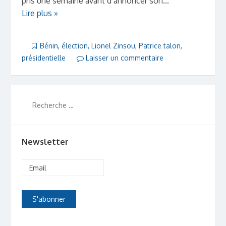
pris une semaine avant d’annoncer son...
Lire plus »
Bénin
,
élection
,
Lionel Zinsou
,
Patrice talon
,
présidentielle
Laisser un commentaire
Newsletter