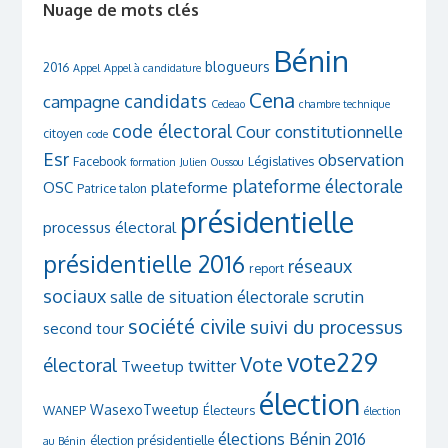
Nuage de mots clés
Bénin
blogueurs
2016
Appel
Appel à candidature
Cena
candidats
campagne
Cedeao
chambre technique
code électoral
Cour constitutionnelle
citoyen
code
Esr
observation
Facebook
Législatives
formation
Julien Oussou
plateforme électorale
OSC
plateforme
Patrice talon
présidentielle
processus électoral
présidentielle 2016
réseaux
report
sociaux
scrutin
salle de situation électorale
société civile
suivi du processus
second tour
vote229
Vote
électoral
twitter
Tweetup
élection
WasexoTweetup
WANEP
Électeurs
élection
élections Bénin 2016
élection présidentielle
au Bénin