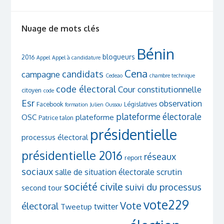
Nuage de mots clés
Bénin
blogueurs
2016
Appel
Appel à candidature
Cena
candidats
campagne
Cedeao
chambre technique
code électoral
Cour constitutionnelle
citoyen
code
Esr
observation
Facebook
Législatives
formation
Julien Oussou
plateforme électorale
OSC
plateforme
Patrice talon
présidentielle
processus électoral
présidentielle 2016
réseaux
report
sociaux
scrutin
salle de situation électorale
société civile
suivi du processus
second tour
vote229
Vote
électoral
twitter
Tweetup