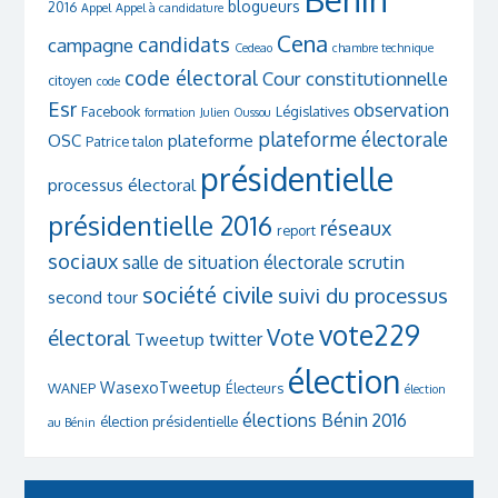
blogueurs
2016
Appel
Appel à candidature
Cena
candidats
campagne
Cedeao
chambre technique
code électoral
Cour constitutionnelle
citoyen
code
Esr
observation
Facebook
Législatives
formation
Julien Oussou
plateforme électorale
OSC
plateforme
Patrice talon
présidentielle
processus électoral
présidentielle 2016
réseaux
report
sociaux
scrutin
salle de situation électorale
société civile
suivi du processus
second tour
vote229
Vote
électoral
twitter
Tweetup
élection
WasexoTweetup
WANEP
Électeurs
élection
élections Bénin 2016
élection présidentielle
au Bénin